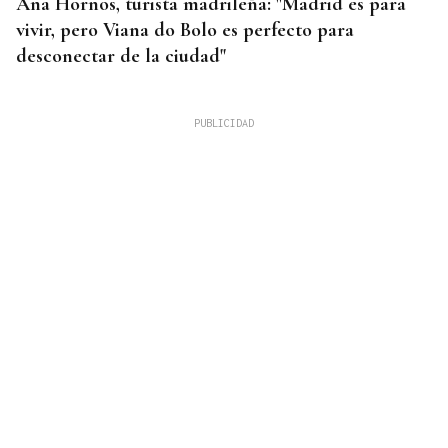
Ana Hornos, turista madrileña: "Madrid es para
vivir, pero Viana do Bolo es perfecto para
desconectar de la ciudad"
INCENDIO EN BARBADÁS
Un accidente en la N-525 a su paso por Vilardevós
se salda con un herido en una pierna