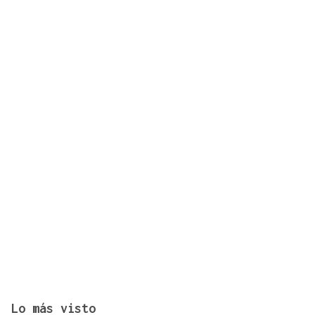
La Gallega publica el calendario provisional de
Tercera División
Lo más visto