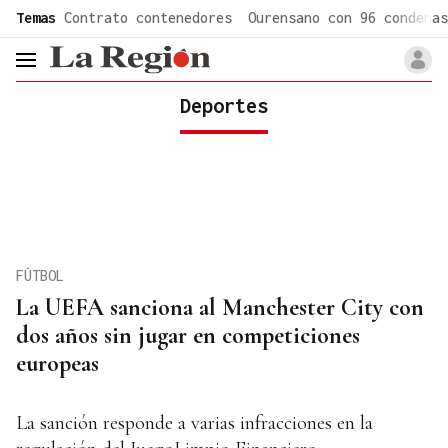
common.go-to-content
Temas
Contrato contenedores
Ourensano con 96 condenas
header.menu.open
Deportes
FÚTBOL
La UEFA sanciona al Manchester City con
dos años sin jugar en competiciones
europeas
La sanción responde a varias infracciones en la