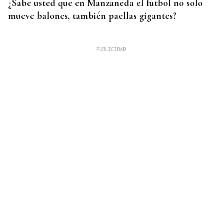
¿Sabe usted que en Manzaneda el fútbol no solo
mueve balones, también paellas gigantes?
DAR EXPLICACIONES
Los ministros Robles, Marlaska, Albares y Bolaños
comparecerán en el Congreso para explicar la
crisis migratoria en Ceuta