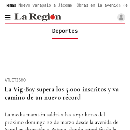
common.go-to-content
Temas
Nuevo varapalo a Jácome
Obras en la avenida de 
header.menu.open
Deportes
ATLETISMO
La Vig-Bay supera los 5.000 inscritos y va
camino de un nuevo récord
La media maratón saldrá a las 10:30 horas del
próximo domingo 22 de marzo desde la avenida de
Samil en dirección a Baiona, donde estará fijada la