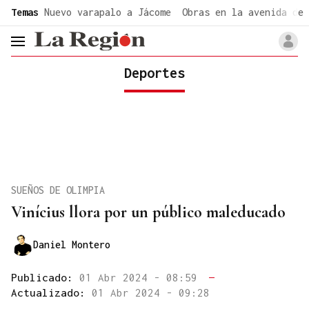
common.go-to-content
Temas
Nuevo varapalo a Jácome
Obras en la avenida de 
header.menu.open
Deportes
SUEÑOS DE OLIMPIA
Vinícius llora por un público maleducado
Daniel Montero
Publicado:
01 Abr 2024 - 08:59
—
Actualizado:
01 Abr 2024 - 09:28