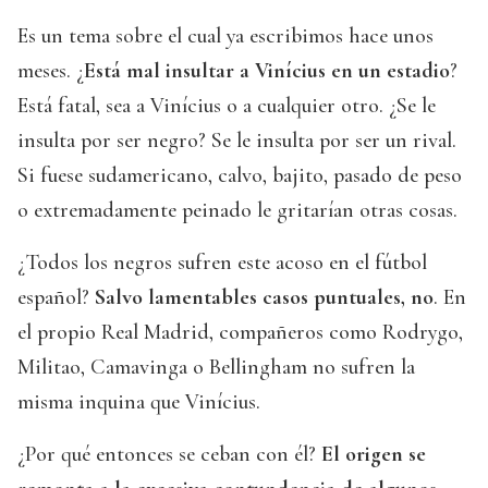
Es un tema sobre el cual ya escribimos hace unos
meses. ¿
Está mal insultar a Vinícius en un estadio
?
Está fatal, sea a Vinícius o a cualquier otro. ¿Se le
insulta por ser negro? Se le insulta por ser un rival.
Si fuese sudamericano, calvo, bajito, pasado de peso
o extremadamente peinado le gritarían otras cosas.
¿Todos los negros sufren este acoso en el fútbol
español?
Salvo lamentables casos puntuales, no
. En
el propio Real Madrid, compañeros como Rodrygo,
Militao, Camavinga o Bellingham no sufren la
misma inquina que Vinícius.
¿Por qué entonces se ceban con él?
El origen se