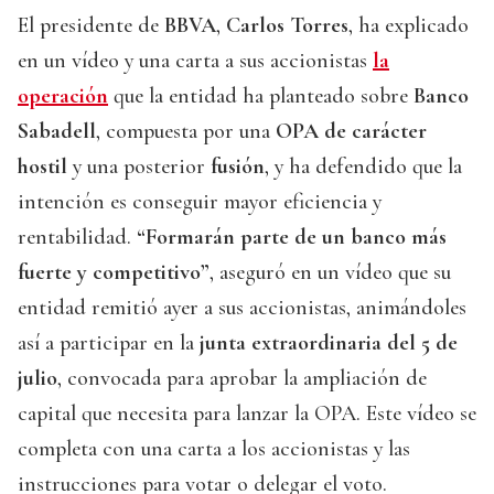
El presidente de
BBVA
,
Carlos Torres
, ha explicado
en un vídeo y una carta a sus accionistas
la
operación
que la entidad ha planteado sobre
Banco
Sabadell
, compuesta por una
OPA de carácter
hostil
y una posterior
fusión
, y ha defendido que la
intención es conseguir mayor eficiencia y
rentabilidad.
“Formarán parte de un banco más
fuerte y competitivo”
, aseguró en un vídeo que su
entidad remitió ayer a sus accionistas, animándoles
así a participar en la
junta extraordinaria del 5 de
julio
, convocada para aprobar la ampliación de
capital que necesita para lanzar la OPA. Este vídeo se
completa con una carta a los accionistas y las
instrucciones para votar o delegar el voto.