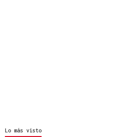
El "folk vulnerable" de Inés de Lis en su debut
como solista
Lo más visto