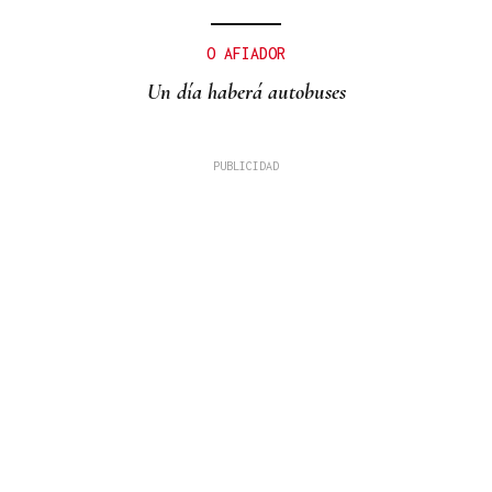
O AFIADOR
Un día haberá autobuses
MADRES LACTANTES
Una "tetada" en Ourense para hacer visible la
lactancia