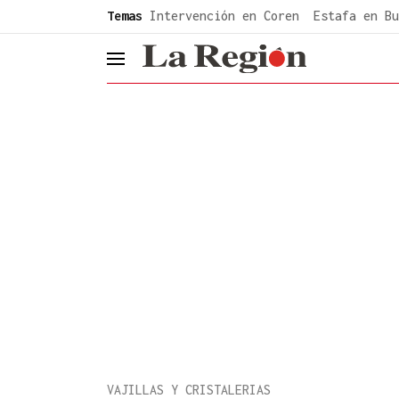
common.go-to-content
Temas
Intervención en Coren
Estafa en Bu
header.menu.open
VAJILLAS Y CRISTALERIAS