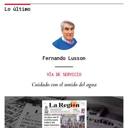
Lo último
Fernando Lusson
INVESTIGACIÓN
Una nueva tecnología utiliza la IA para optimizar
VÍA DE SERVICIO
cultivos
Cuidado con el sonido del agua