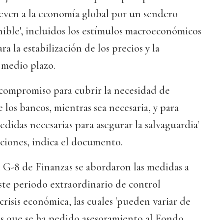
even a la economía global por un sendero
enible', incluidos los estímulos macroeconómicos
ra la estabilización de los precios y la
a medio plazo.
compromiso para cubrir la necesidad de
e los bancos, mientras sea necesaria, y para
didas necesarias para asegurar la salvaguardia'
ciones, indica el documento.
 G-8 de Finanzas se abordaron las medidas a
este periodo extraordinario de control
crisis económica, las cuales 'pueden variar de
 las que se ha pedido asesoramiento al Fondo