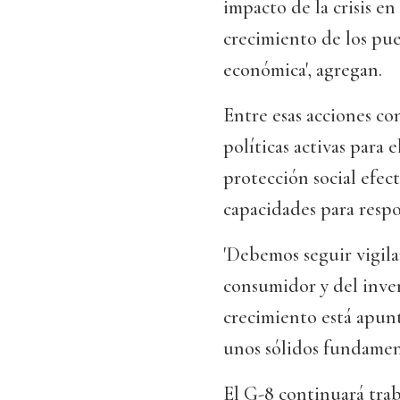
impacto de la crisis e
crecimiento de los pue
económica', agregan.
Entre esas acciones co
políticas activas para 
protección social efect
capacidades para respo
'Debemos seguir vigila
consumidor y del inver
crecimiento está apunt
unos sólidos fundamento
El G-8 continuará tra