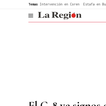
common.go-to-content
Temas
Intervención en Coren
Estafa en Bu
header.menu.open
El G-8 ve signos 