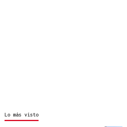
hantavirus Andes y permanece aislado en Galicia
Lo más visto