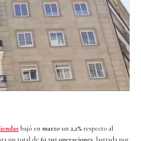
viendas
bajó en
marzo
un
2,2%
respecto al
asta un total de
61.295 operaciones
, lastrada por