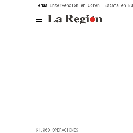
common.go-to-content
Temas
Intervención en Coren
Estafa en Bu
header.menu.open
61.000 OPERACIONES