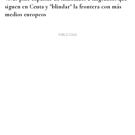
siguen en Ceuta y "blindar" la frontera con más
medios europeos
OBITUARIO
Muere Luis Díaz Núñez, socialista y dirigente
histórico de UGT en Ourense