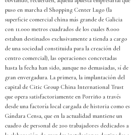
obviando, recuerden, aquella apuesta empresarial que
puso en marcha el Shopping Center Lugo (la
superficie comercial china más grande de Galicia
con 11.000 metros cuadrados de los cuales 8.000
estaban destinados exclusivamente a tienda a cargo
de una sociedad constituida para la creación del
centro comercial), las operaciones concretadas
hasta la fecha han sido, aunque no demasiadas, sí de
gran envergadura. La primera, la implantación del
capital de Citic Group China International Trust
que opera satisfactoriamente en Porriño a través
desde una factoría local cargada de historia como es
Gándara Censa, que en la actualidad mantiene un
cuadro de personal de 200 trabajadores dedicados a