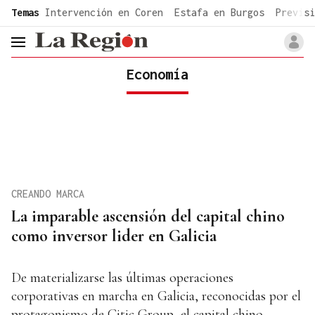
common.go-to-content
Temas
Intervención en Coren
Estafa en Burgos
Previsi
header.menu.open
Economía
CREANDO MARCA
La imparable ascensión del capital chino
como inversor lider en Galicia
De materializarse las últimas operaciones
corporativas en marcha en Galicia, reconocidas por el
protagonismo de Citic Group, el capital chino