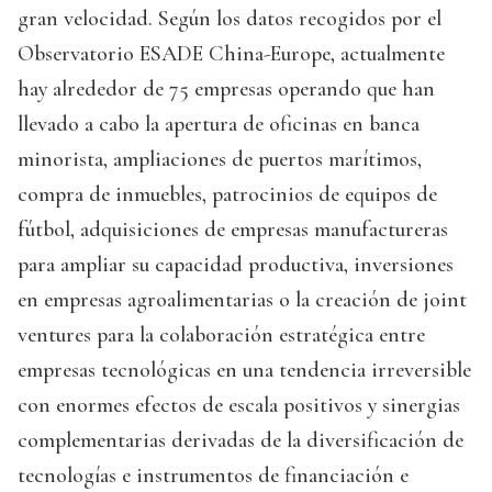
gran velocidad. Según los datos recogidos por el
Observatorio ESADE China-Europe, actualmente
hay alrededor de 75 empresas operando que han
llevado a cabo la apertura de oficinas en banca
minorista, ampliaciones de puertos marítimos,
compra de inmuebles, patrocinios de equipos de
fútbol, adquisiciones de empresas manufactureras
para ampliar su capacidad productiva, inversiones
en empresas agroalimentarias o la creación de joint
ventures para la colaboración estratégica entre
empresas tecnológicas en una tendencia irreversible
con enormes efectos de escala positivos y sinergias
complementarias derivadas de la diversificación de
tecnologías e instrumentos de financiación e