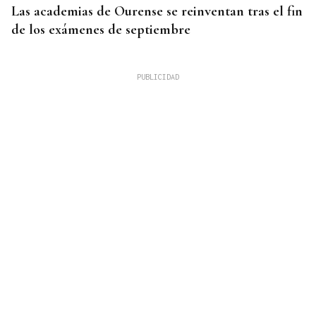
Las academias de Ourense se reinventan tras el fin
de los exámenes de septiembre
HEMEROTECA
Historia en 4 tiempos | Respeto para la única calle
sin coches