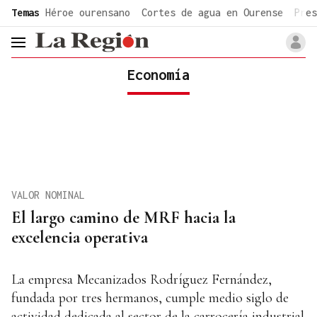
common.go-to-content
Temas
Héroe ourensano
Cortes de agua en Ourense
Pres
header.menu.open
Economía
VALOR NOMINAL
El largo camino de MRF hacia la
excelencia operativa
La empresa Mecanizados Rodríguez Fernández,
fundada por tres hermanos, cumple medio siglo de
actividad dedicada al sector de la carrocería industrial