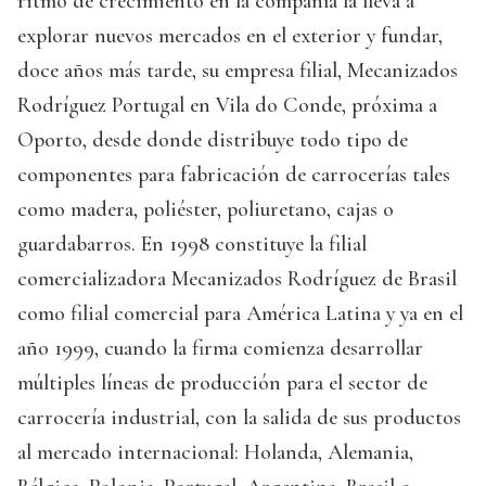
ritmo de crecimiento en la compañía la lleva a
explorar nuevos mercados en el exterior y fundar,
doce años más tarde, su empresa filial, Mecanizados
Rodríguez Portugal en Vila do Conde, próxima a
Oporto, desde donde distribuye todo tipo de
componentes para fabricación de carrocerías tales
como madera, poliéster, poliuretano, cajas o
guardabarros. En 1998 constituye la filial
comercializadora Mecanizados Rodríguez de Brasil
como filial comercial para América Latina y ya en el
año 1999, cuando la firma comienza desarrollar
múltiples líneas de producción para el sector de
carrocería industrial, con la salida de sus productos
al mercado internacional: Holanda, Alemania,