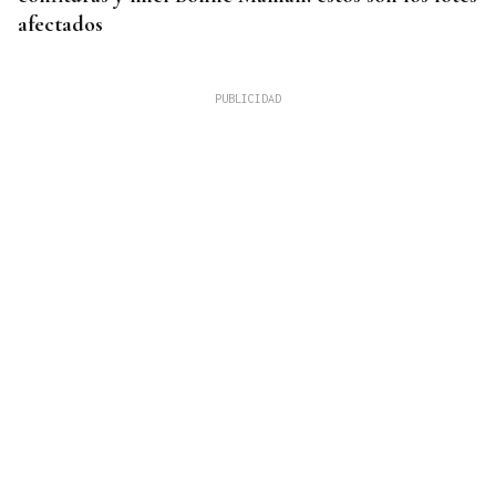
afectados
SEGURIDAD INFANTIL
Un tribunal de Estados Unidos multa a Meta con
567 millones de dólares por perjudicar la salud
mental de los menores