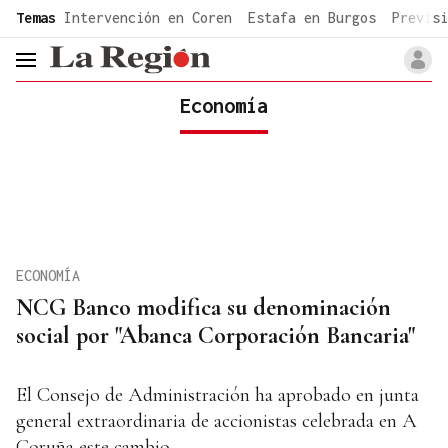
common.go-to-content
Temas
Intervención en Coren
Estafa en Burgos
Previsi
header.menu.open
Economía
ECONOMÍA
NCG Banco modifica su denominación
social por "Abanca Corporación Bancaria"
El Consejo de Administración ha aprobado en junta
general extraordinaria de accionistas celebrada en A
Coruña este cambio