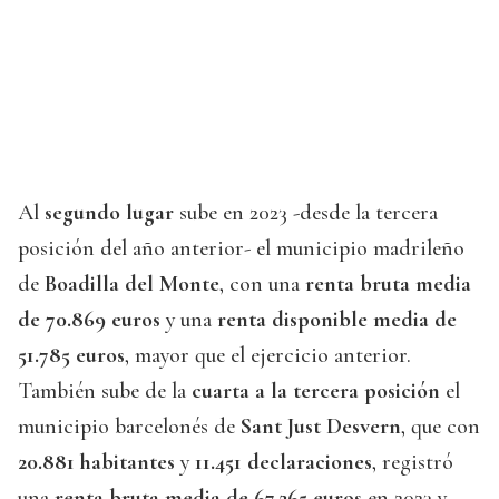
Al
segundo lugar
sube en 2023 -desde la tercera
posición del año anterior- el municipio madrileño
de
Boadilla del Monte
, con una
renta bruta media
de 70.869 euros
y una
renta disponible media de
51.785 euros
, mayor que el ejercicio anterior.
También sube de la
cuarta a la tercera posición
el
municipio barcelonés de
Sant Just Desvern
, que con
20.881 habitantes
y
11.451 declaraciones
, registró
una
renta bruta media de 67.265 euros
en 2023 y