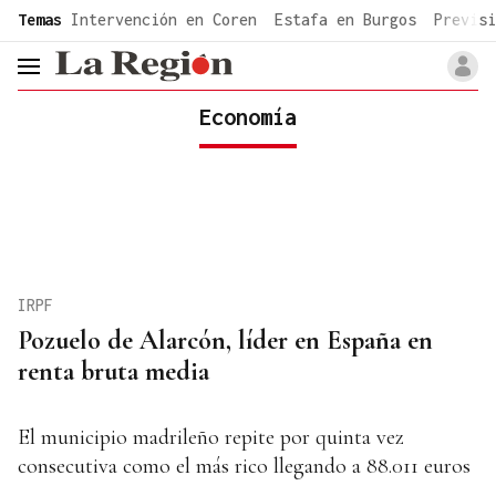
common.go-to-content
Temas
Intervención en Coren
Estafa en Burgos
Previsi
header.menu.open
Economía
IRPF
Pozuelo de Alarcón, líder en España en
renta bruta media
El municipio madrileño repite por quinta vez
consecutiva como el más rico llegando a 88.011 euros