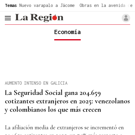
common.go-to-content
Temas
Nuevo varapalo a Jácome
Obras en la avenida de 
header.menu.open
Economía
AUMENTO INTENSO EN GALICIA
La Seguridad Social gana 204.659
cotizantes extranjeros en 2025: venezolanos
y colombianos los que más crecen
La afiliación media de extranjeros se incrementó en