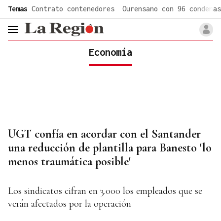
common.go-to-content
Temas
Contrato contenedores
Ourensano con 96 condenas
header.menu.open
Economía
UGT confía en acordar con el Santander
una reducción de plantilla para Banesto 'lo
menos traumática posible'
Los sindicatos cifran en 3.000 los empleados que se
verán afectados por la operación