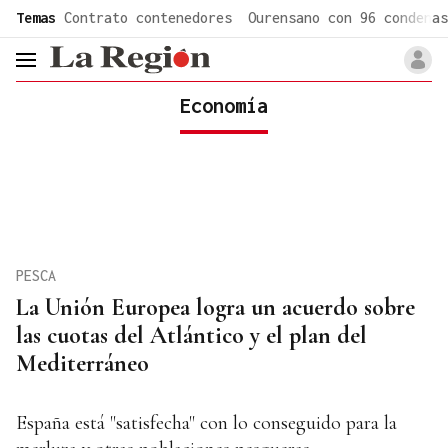
common.go-to-content
Temas
Contrato contenedores
Ourensano con 96 condenas
header.menu.open
Economía
PESCA
La Unión Europea logra un acuerdo sobre
las cuotas del Atlántico y el plan del
Mediterráneo
España está "satisfecha" con lo conseguido para la