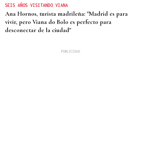
SEIS AÑOS VISITANDO VIANA
Ana Hornos, turista madrileña: "Madrid es para
vivir, pero Viana do Bolo es perfecto para
desconectar de la ciudad"
INCENDIO EN BARBADÁS
Un accidente en la N-525 a su paso por Vilardevós
se salda con un herido en una pierna