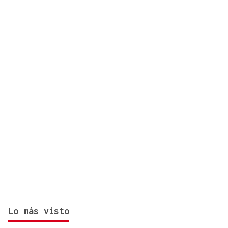
CONCIERTO
Comunión entre el folk gallego y el techno
orgánico con Baiuca
Lo más visto