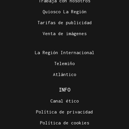
Trabaja con nosotros
Quiosco La Región
27 PUNTOS EN GALICIA
Tarifas de publicidad
La Guardia Civil desplegará un dispositivo por el
eclipse con más de 24.000 agentes
Venta de imágenes
La Región Internacional
Telemiño
Atlántico
INFO
Canal ético
Política de privacidad
Política de cookies