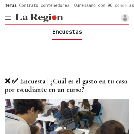
common.go-to-content
Temas
Contrato contenedores
Ourensano con 96 condenas
header.menu.open
Encuestas
❌ ✅ Encuesta | ¿Cuál es el gasto en tu casa
por estudiante en un curso?