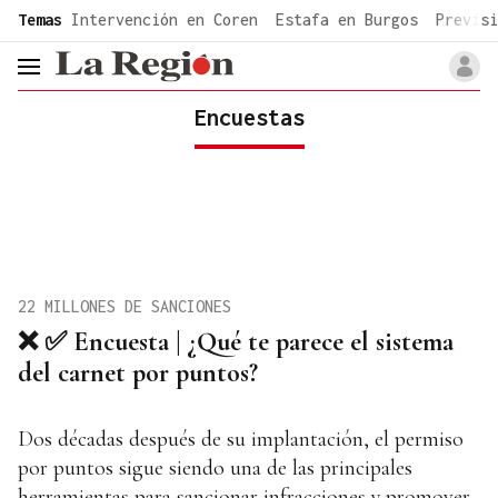
common.go-to-content
Temas
Intervención en Coren
Estafa en Burgos
Previsi
header.menu.open
Encuestas
22 MILLONES DE SANCIONES
❌ ✅ Encuesta | ¿Qué te parece el sistema
del carnet por puntos?
Dos décadas después de su implantación, el permiso
por puntos sigue siendo una de las principales
herramientas para sancionar infracciones y promover