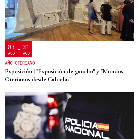
PROGRAMACIÓN CULTURAL
❌ ✅ Encuesta | ¿Crees que hay suficientes
actividades culturales en la ciudad de Ourense
este verano?
03
31
-
AGO
AGO
AÑO OTERIANO
Exposición | "Exposición de gancho" y "Mundos
Oterianos desde Caldelas"