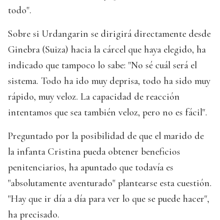
todo".
Sobre si Urdangarin se dirigirá directamente desde
Ginebra (Suiza) hacia la cárcel que haya elegido, ha
indicado que tampoco lo sabe: "No sé cuál será el
sistema. Todo ha ido muy deprisa, todo ha sido muy
rápido, muy veloz. La capacidad de reacción
intentamos que sea también veloz, pero no es fácil".
Preguntado por la posibilidad de que el marido de
la infanta Cristina pueda obtener beneficios
penitenciarios, ha apuntado que todavía es
"absolutamente aventurado" plantearse esta cuestión.
"Hay que ir día a día para ver lo que se puede hacer",
ha precisado.