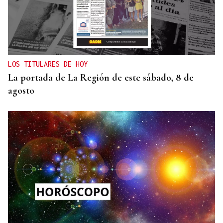
"EN COORDINACIÓN CON EL GOBIERNO"
El PSOE garantiza que Felipe VI visitará Ceuta
“cuando sea oportuno”
LOS TITULARES DE HOY
La portada de La Región de este sábado, 8 de
agosto