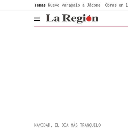
common.go-to-content
Temas
Nuevo varapalo a Jácome
Obras en l
header.menu.open
NAVIDAD, EL DÍA MÁS TRANQUILO