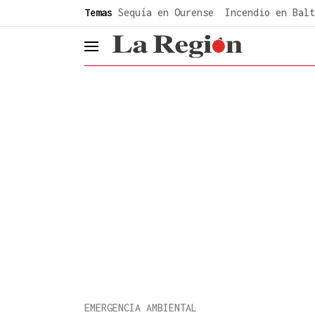
common.go-to-content
Temas
Sequía en Ourense
Incendio en Balt
header.menu.open
EMERGENCIA AMBIENTAL