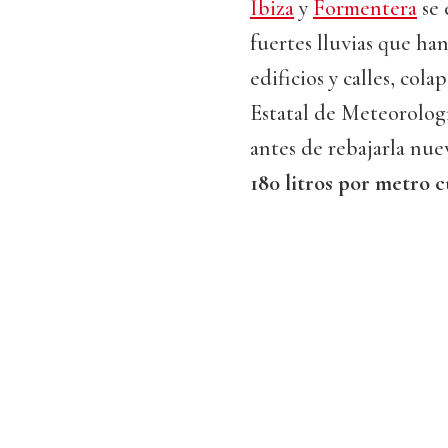
Ibiza
y
Formentera
se 
fuertes lluvias que h
edificios y calles, col
Estatal de Meteorologí
antes de rebajarla nue
180 litros por metro 