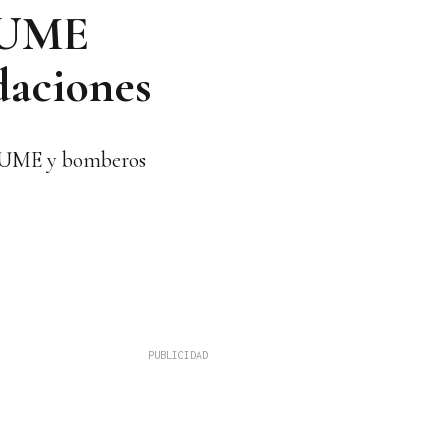
a UME
ndaciones
la UME y bomberos