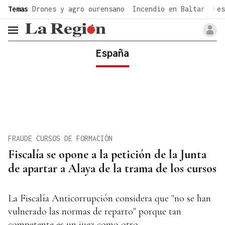
common.go-to-content
Temas
Drones y agro ourensano
Incendio en Baltar
Fes
header.menu.open
España
FRAUDE CURSOS DE FORMACIÓN
Fiscalía se opone a la petición de la Junta
de apartar a Alaya de la trama de los cursos
La Fiscalía Anticorrupción considera que "no se han
vulnerado las normas de reparto" porque tan
competente es un juez como otro