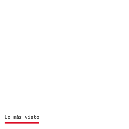
histórica con 25,7°C
Lo más visto