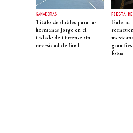
Felipe VI visitará Ceuta
“cuando sea oportuno”
GANADORAS
FIESTA ME
Título de dobles para las
Galería |
hermanas Jorge en el
reencuen
Cidade de Ourense sin
mexicano:
necesidad de final
gran fies
fotos
Noticias Ourense
07/08/2026