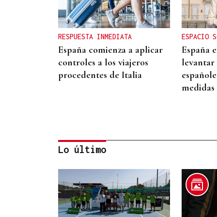
RESPUESTA INMEDIATA
ESPACIO S
España comienza a aplicar
España ex
controles a los viajeros
levantar 
procedentes de Italia
españole
medidas 
Lo último
"EN COORDINACIÓN CON EL
GOBIERNO"
El PSOE garantiza que