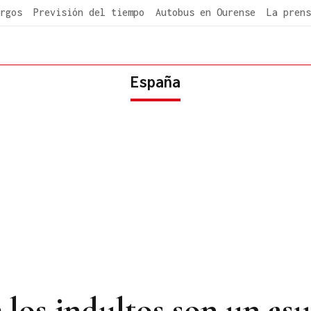
rgos
Previsión del tiempo
Autobus en Ourense
La prens
España
 los indultos son un as