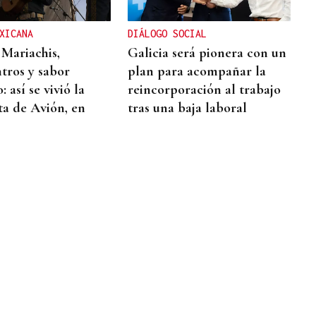
XICANA
DIÁLOGO SOCIAL
 Mariachis,
Galicia será pionera con un
tros y sabor
plan para acompañar la
 así se vivió la
reincorporación al trabajo
ta de Avión, en
tras una baja laboral