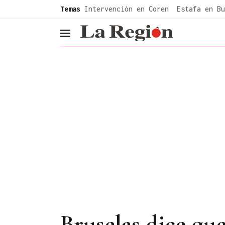
common.go-to-content
Temas
Intervención en Coren
Estafa en Bu
header.menu.open
Bruselas dice que