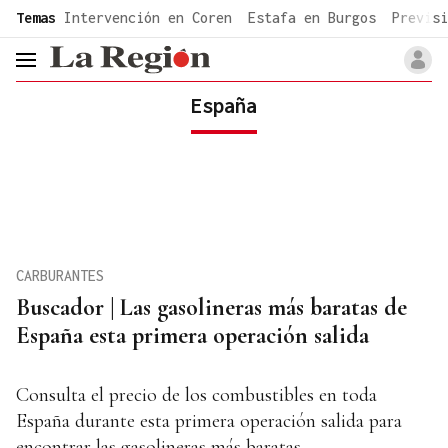
common.go-to-content
Temas
Intervención en Coren
Estafa en Burgos
Previsi
header.menu.open
España
CARBURANTES
Buscador | Las gasolineras más baratas de
España esta primera operación salida
Consulta el precio de los combustibles en toda
España durante esta primera operación salida para
encontrar las gasolineras más baratas