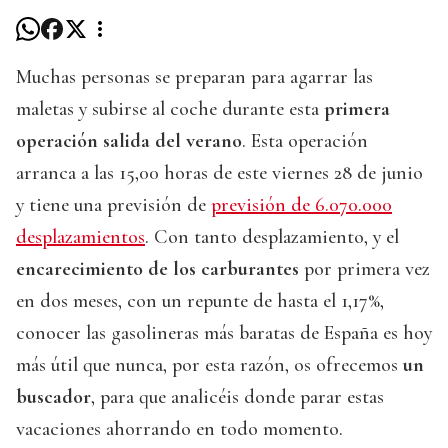
Muchas personas se preparan para agarrar las
maletas y subirse al coche durante esta
primera
operación salida del verano
. Esta operación
arranca a las 15,00 horas de este viernes 28 de junio
y tiene una previsión de
previsión de 6.070.000
desplazamientos
. Con tanto desplazamiento, y el
encarecimiento de los carburantes
por primera vez
en dos meses, con un repunte de hasta el 1,17%,
conocer las gasolineras más baratas de España es hoy
más útil que nunca, por esta razón, os ofrecemos
un
buscador
, para que analicéis donde parar estas
vacaciones ahorrando en todo momento.