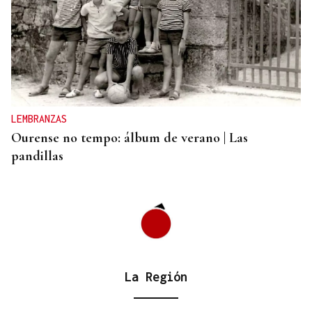
"EN COORDINACIÓN CON EL GOBIERNO"
El PSOE garantiza que Felipe VI visitará Ceuta
“cuando sea oportuno”
LEMBRANZAS
Ourense no tempo: álbum de verano | Las
pandillas
La Región