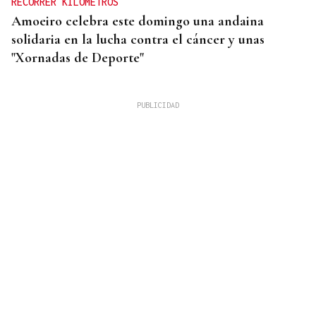
RECORRER KILÓMETROS
Amoeiro celebra este domingo una andaina
solidaria en la lucha contra el cáncer y unas
"Xornadas de Deporte"
CUIDAR LOS ECOSISTEMAS COSTEROS
Las claves para reducir los residuos y mantener las
playas limpias este verano