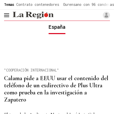
common.go-to-content
Temas
Contrato contenedores
Ourensano con 96 condenas
header.menu.open
España
"COOPERACIÓN INTERNACIONAL"
Calama pide a EEUU usar el contenido del
teléfono de un exdirectivo de Plus Ultra
como prueba en la investigación a
Zapatero