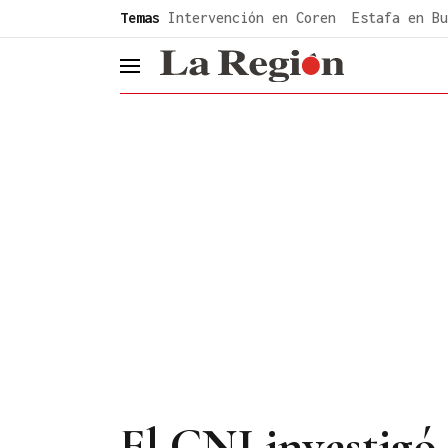
common.go-to-content
Temas
Intervención en Coren
Estafa en Bu
header.menu.open
El CNI investigó