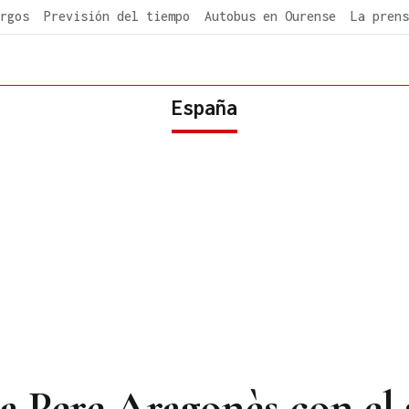
rgos
Previsión del tiempo
Autobus en Ourense
La prens
España
 a Pere Aragonès con el