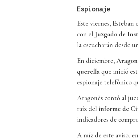
Espionaje
Este viernes, Esteban
con el
Juzgado de Ins
la escucharán desde una
En diciembre,
Aragonè
querella
que inició es
espionaje telefónico q
Aragonès contó al juez
raíz del
informe de Ci
indicadores de compro
A raíz de este aviso, 