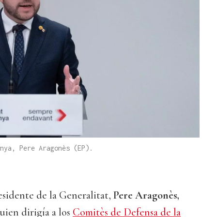
nya, Pere Aragonès (EP).
esidente de la Generalitat,
Pere Aragonès,
uien dirigía a los
Comitès de Defensa de la