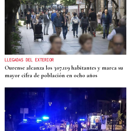
"CAPACIDAD CRÍTICA"
El reparto de menores de Ceuta abre una crisis
entre Gobierno y comunidades
LLEGADAS DEL EXTERIOR
Ourense alcanza los 307.119 habitantes y marca su
mayor cifra de población en ocho años