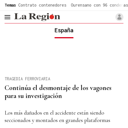
common.go-to-content
Temas
Contrato contenedores
Ourensano con 96 condenas
header.menu.open
España
TRAGEDIA FERROVIARIA
Continúa el desmontaje de los vagones
para su investigación
Los más dañados en el accidente están siendo
seccionados y montados en grandes plataformas