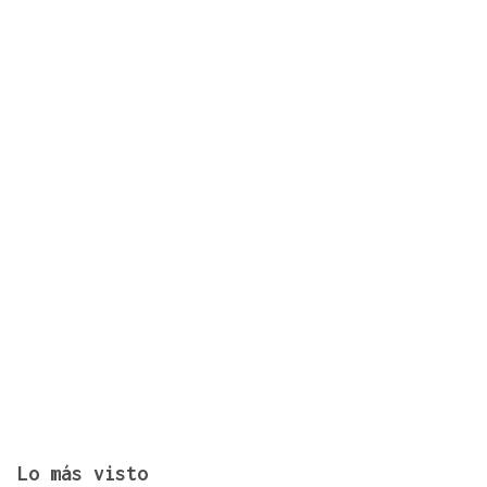
AGO
CONCIERTO
Javier Vargas Blues, lo mejor del rock sureño, en
Gondomar
Lo más visto