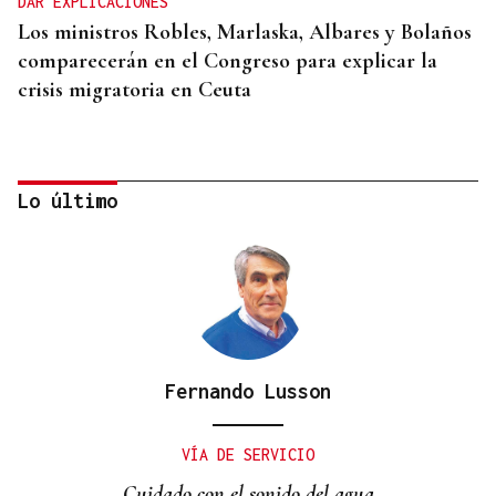
DAR EXPLICACIONES
Los ministros Robles, Marlaska, Albares y Bolaños
comparecerán en el Congreso para explicar la
crisis migratoria en Ceuta
Lo último
Fernando Lusson
"EN COORDINACIÓN CON EL GOBIERNO"
El PSOE garantiza que Felipe VI visitará Ceuta
VÍA DE SERVICIO
“cuando sea oportuno”
Cuidado con el sonido del agua