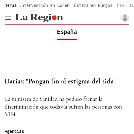
common.go-to-content
Temas
Intervención en Coren
Estafa en Burgos
Previsi
header.menu.open
España
Darias: "Pongan fin al estigma del sida"
La ministra de Sanidad ha pedido frenar la
discriminación que todavía sufren las personas con
VIH
Agencias