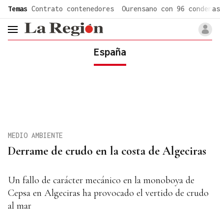
common.go-to-content
Temas
Contrato contenedores
Ourensano con 96 condenas
header.menu.open
España
MEDIO AMBIENTE
Derrame de crudo en la costa de Algeciras
Un fallo de carácter mecánico en la monoboya de
Cepsa en Algeciras ha provocado el vertido de crudo
al mar