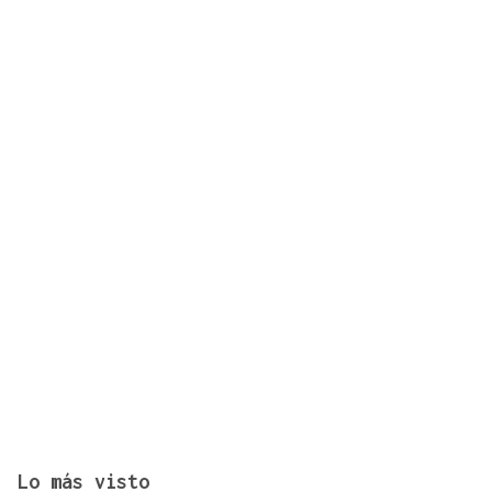
Explora Journeys estrena el Explora III en
Barcelona, su primer buque propulsado por GNL
Lo más visto