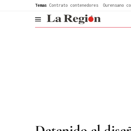
common.go-to-content
Temas
Contrato contenedores
Ourensano co
header.menu.open
Detenido el dise