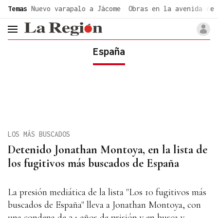
common.go-to-content
Temas
Nuevo varapalo a Jácome
Obras en la avenida de 
header.menu.open
España
LOS MÁS BUSCADOS
Detenido Jonathan Montoya, en la lista de
los fugitivos más buscados de España
La presión mediática de la lista "Los 10 fugitivos más
buscados de España" lleva a Jonathan Montoya, con
una condena de 24 años de prisión y en busca y