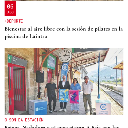
tras ser abatido
06
AGO
+DEPORTE
Bienestar al aire libre con la sesión de pilates en la
piscina de Luíntra
O SON DA ESTACIÓN
Baiuca, Nadadora o 9Louro visitan A Rúa con los