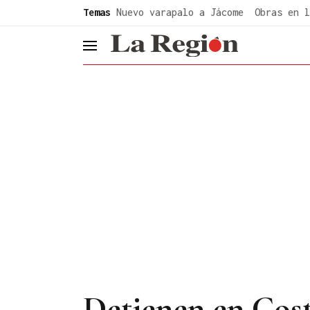
common.go-to-content
Temas
Nuevo varapalo a Jácome
Obras en l
header.menu.open
Detienen en Costa