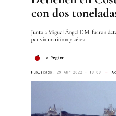
con dos tonelada
Junto a Miguel Ángel D.M. fueron dete
por vía marítima y aérea.
La Región
Publicado:
29 Abr 2022 - 18:08
—
A