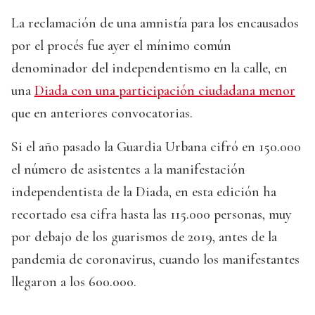
La reclamación de una amnistía para los encausados
por el procés fue ayer el mínimo común
denominador del independentismo en la calle, en
una
Diada con una participación ciudadana menor
que en anteriores convocatorias.
Si el año pasado la Guardia Urbana cifró en 150.000
el número de asistentes a la manifestación
independentista de la Diada, en esta edición ha
recortado esa cifra hasta las 115.000 personas, muy
por debajo de los guarismos de 2019, antes de la
pandemia de coronavirus, cuando los manifestantes
llegaron a los 600.000.