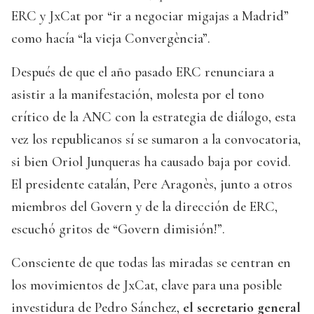
ERC y JxCat por “ir a negociar migajas a Madrid”
como hacía “la vieja Convergència”.
Después de que el año pasado ERC renunciara a
asistir a la manifestación, molesta por el tono
crítico de la ANC con la estrategia de diálogo, esta
vez los republicanos sí se sumaron a la convocatoria,
si bien Oriol Junqueras ha causado baja por covid.
El presidente catalán, Pere Aragonès, junto a otros
miembros del Govern y de la dirección de ERC,
escuchó gritos de “Govern dimisión!”.
Consciente de que todas las miradas se centran en
los movimientos de JxCat, clave para una posible
investidura de Pedro Sánchez,
el secretario general