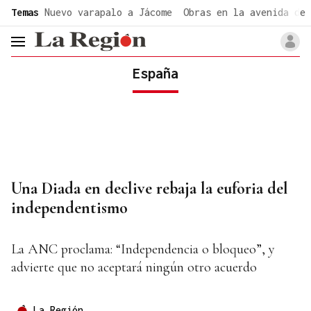
common.go-to-content
Temas
Nuevo varapalo a Jácome
Obras en la avenida de 
header.menu.open
España
Una Diada en declive rebaja la euforia del
independentismo
La ANC proclama: “Independencia o bloqueo”, y
advierte que no aceptará ningún otro acuerdo
La Región