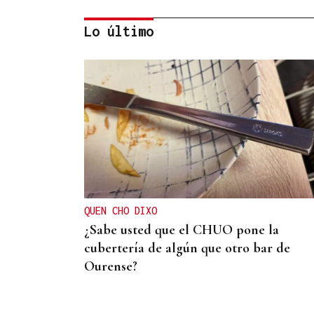
Lo último
PERSECUCIÓN MARÍTIMA
Intervenidos más de 800 kilos de cocaín
en Punta Umbría
QUEN CHO DIXO
¿Sabe usted que el CHUO pone la
cubertería de algún que otro bar de
Ourense?