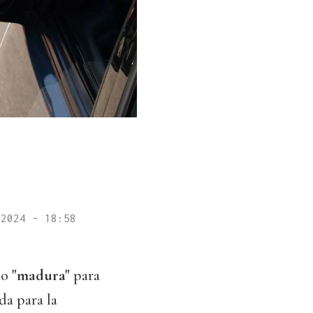
 2024 - 18:58
mo
"madura"
para
a para la