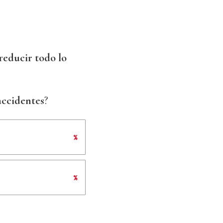
r
educir todo lo
accidentes
?
%
%