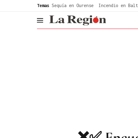
common.go-to-content
Temas
Sequía en Ourense
Incendio en Balt
header.menu.open
❌✅ Encues