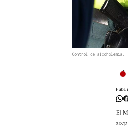
Control de alcoholemia.
Publ
El
Mi
acep