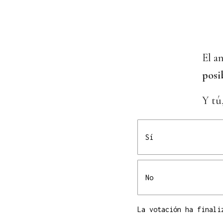
El a
posi
Y tú
Sí
No
La votación ha finali