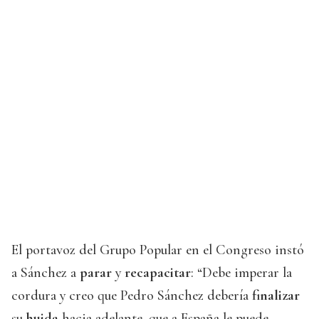
El portavoz del Grupo Popular en el Congreso instó
a Sánchez a
parar
y
recapacitar
: “Debe imperar la
cordura y creo que Pedro Sánchez debería
finalizar
su
huida
hacia adelante, que a España le puede