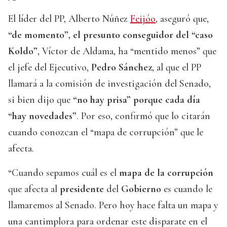
El líder del PP, Alberto Núñez
Feijóo
, aseguró que,
“de momento”, el presunto conseguidor del “caso
Koldo”
, Víctor de Aldama, ha “mentido menos” que
el jefe del Ejecutivo,
Pedro Sánchez
, al que el PP
llamará a la comisión de investigación del Senado,
si bien dijo que
“no hay prisa” porque cada día
“hay novedades”
. Por eso, confirmó que lo citarán
cuando conozcan el “mapa de corrupción” que le
afecta.
“Cuando sepamos cuál es el
mapa de la corrupción
que afecta al
presidente
del
Gobierno
es cuando le
llamaremos al Senado. Pero hoy hace falta un mapa y
una cantimplora para ordenar este disparate en el