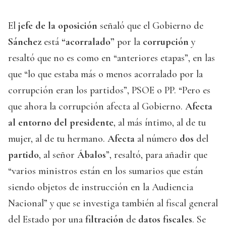
El
jefe de la oposición
señaló que el Gobierno de
Sánchez
está
“acorralado”
por la
corrupción
y
resaltó que no es como en “anteriores etapas”, en las
que “lo que estaba más o menos acorralado por la
corrupción eran los partidos”, PSOE o PP. “Pero es
que ahora la corrupción afecta al Gobierno.
Afecta
al entorno del presidente
, al más íntimo, al de tu
mujer, al de tu hermano.
Afecta
al número
dos
del
partido
, al señor
Ábalos
”, resaltó, para añadir que
“varios ministros están en los sumarios que están
siendo objetos de instrucción en la Audiencia
Nacional” y que se investiga también al fiscal general
del Estado por una
filtración
de
datos fiscales
. Se