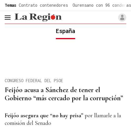
common.go-to-content
Temas
Contrato contenedores
Ourensano con 96 condenas
header.menu.open
España
CONGRESO FEDERAL DEL PSOE
Feijóo acusa a Sánchez de tener el
Gobierno “más cercado por la corrupción”
Feijóo a
segura que “no hay prisa”
por llamarle a la
comisión del Senado