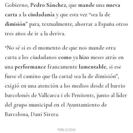
Gobierno,
Pedro Sánchez
, que
mande
una
nueva
carta
a la
ciudadanía
y que esta vez “sea la de
dimisión
” para, textualmente, ahorrar a España otros
tres años de ir a la deriva.
“No sé si es el momento de que nos mande otra
carta a los ciudadanos
como
ya
hizo
meses atrás en
una
performance
francamente
lamentable
, si ese
fuese el camino que (la carta) sea la de dimisión”,
exigió en una atención a los medios desde el barrio
barcelonés de Vallcarca i els Penitents, junto al líder
del grupo municipal en el Ayuntamiento de
Barcelona, Dani Sirera.