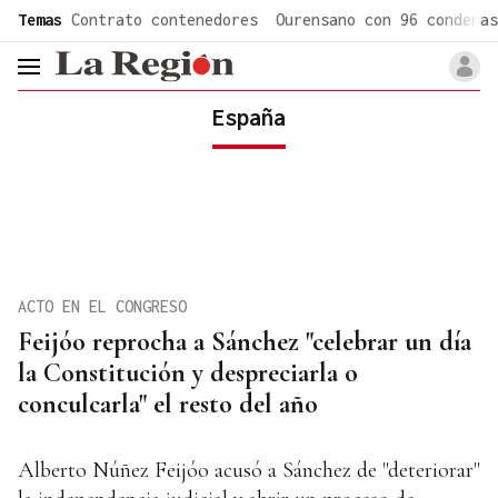
common.go-to-content
Temas
Contrato contenedores
Ourensano con 96 condenas
header.menu.open
España
ACTO EN EL CONGRESO
Feijóo reprocha a Sánchez "celebrar un día
la Constitución y despreciarla o
conculcarla" el resto del año
Alberto Núñez Feijóo acusó a Sánchez de "deteriorar"