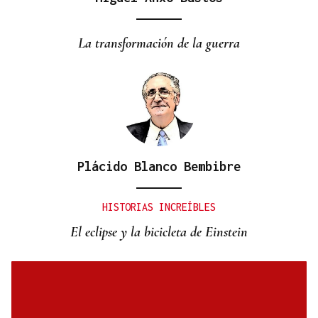
VIOLENCIA MACHISTA
Prisión sin fianza para el hombre que asesinó a su
La transformación de la guerra
mujer en un centro comercial de Murcia
Plácido Blanco Bembibre
HISTORIAS INCREÍBLES
El eclipse y la bicicleta de Einstein