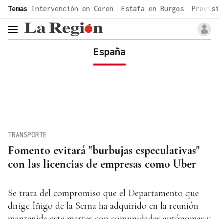
common.go-to-content
Temas
Intervención en Coren
Estafa en Burgos
Previsi
header.menu.open
España
TRANSPORTE
Fomento evitará "burbujas especulativas"
con las licencias de empresas como Uber
Se trata del compromiso que el Departamento que
dirige Íñigo de la Serna ha adquirido en la reunión
mantenida este martes con comunidades autónomas y