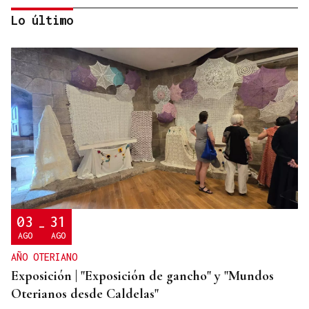
Lo último
FALTA DE MEDIOS
Vivas pide expulsar de inmediato a migrantes que
siguen en Ceuta y "blindar" la frontera con más
medios europeos
03
31
-
AGO
AGO
AÑO OTERIANO
Exposición | "Exposición de gancho" y "Mundos
Oterianos desde Caldelas"