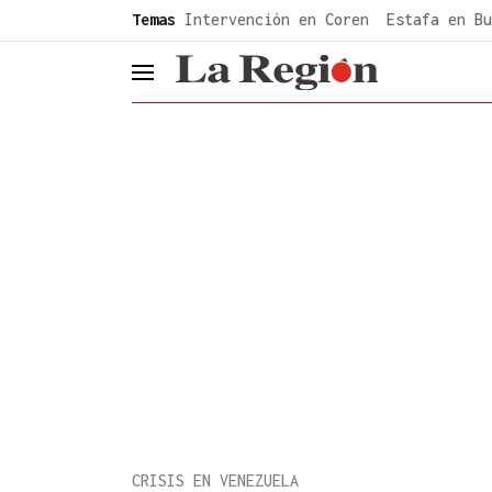
common.go-to-content
Temas
Intervención en Coren
Estafa en Bu
header.menu.open
CRISIS EN VENEZUELA