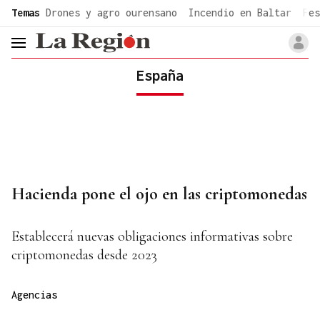
common.go-to-content
Temas
Drones y agro ourensano
Incendio en Baltar
Fes
header.menu.open
España
Hacienda pone el ojo en las criptomonedas
Establecerá nuevas obligaciones informativas sobre
criptomonedas desde 2023
Agencias