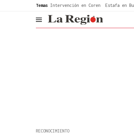
common.go-to-content
Temas
Intervención en Coren
Estafa en Bu
header.menu.open
RECONOCIMIENTO