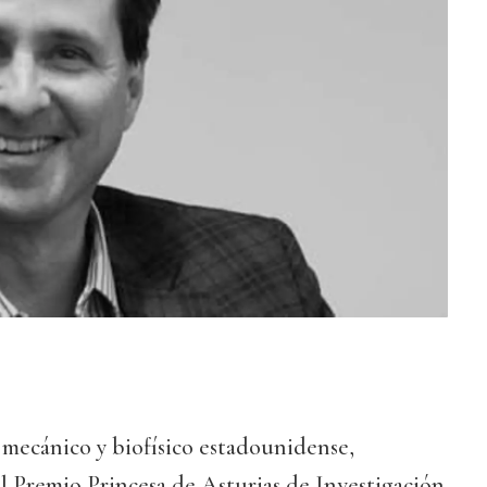
mecánico y biofísico estadounidense,
l Premio Princesa de Asturias de Investigación