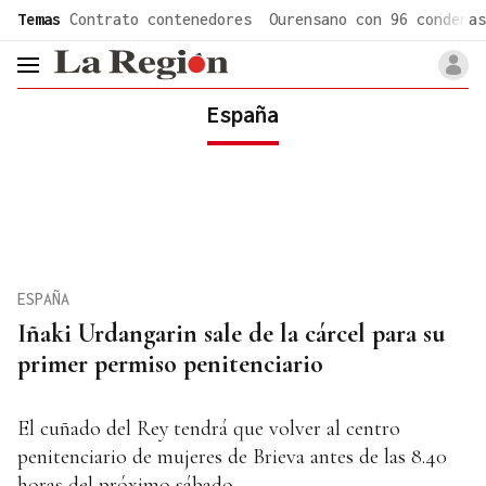
common.go-to-content
Temas
Contrato contenedores
Ourensano con 96 condenas
header.menu.open
España
ESPAÑA
Iñaki Urdangarin sale de la cárcel para su
primer permiso penitenciario
El cuñado del Rey tendrá que volver al centro
penitenciario de mujeres de Brieva antes de las 8.40
horas del próximo sábado